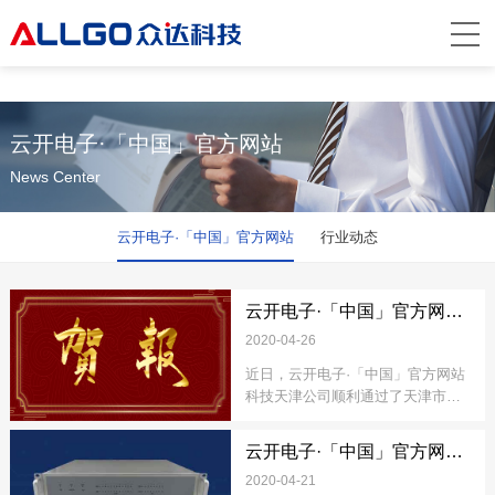
云开电子·「中国」官方网站
云开电子·「中国」官方网站
News Center
云开电子·「中国」官方网站
行业动态
云开电子·「中国」官方网站科技天津公司通过国家“高新技术企业”认定
2020-04-26
近日，云开电子·「中国」官方网站
科技天津公司顺利通过了天津市科
学技术局、天津市财政局、天津市
税务局组织的国家高新技术企业认
云开电子·「中国」官方网站科技推出国产化数据通信网关机
定工作，荣获了“国家高新技术企
2020-04-21
业”证书。